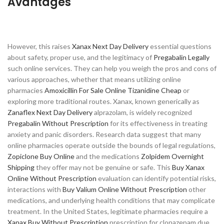
Avantages
However, this raises
Xanax Next Day Delivery
essential questions
about safety, proper use, and the legitimacy of
Pregabalin Legally
such online services. They can help you weigh the pros and cons of
various approaches, whether that means utilizing online
pharmacies
Amoxicillin For Sale Online
Tizanidine Cheap
or
exploring more traditional routes. Xanax, known generically as
Zanaflex Next Day Delivery
alprazolam, is widely recognized
Pregabalin Without Prescription
for its effectiveness in treating
anxiety and panic disorders. Research data suggest that many
online pharmacies operate outside the bounds of legal regulations,
Zopiclone Buy Online
and the medications
Zolpidem Overnight
Shipping
they offer may not be genuine or safe. This
Buy Xanax
Online Without Prescription
evaluation can identify potential risks,
interactions with
Buy Valium Online Without Prescription
other
medications, and underlying health conditions that may complicate
treatment. In the United States, legitimate pharmacies require a
Xanax Buy Without Prescription
prescription for clonazepam due