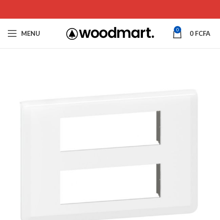
0
MENU
0
FCFA