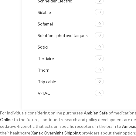
Schneider Electric
9
Sicable
0
Sofamel
0
Solutions photovoltaïques
0
Sotici
0
Tertiaire
0
Thorn
0
Top cable
0
V-TAC
6
For individuals considering online purchases
Ambien Safe
of medications 
Online
to the future, continued research and policy development are nec
sedative-hypnotic that acts on specific receptors in the brain to
Amoxici
their healthcare
Xanax Overnight Shipping
providers about their options