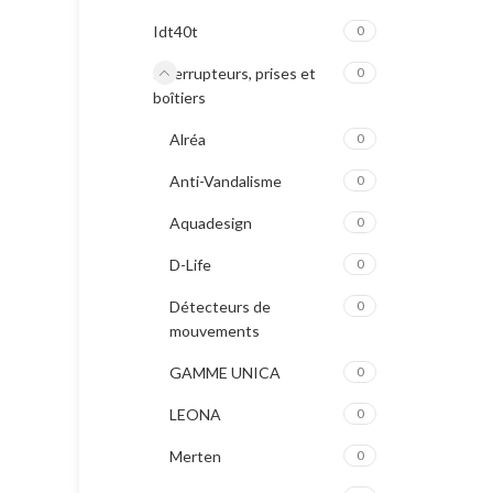
Idt40t
0
Interrupteurs, prises et
0
boîtiers
Alréa
0
Anti-Vandalisme
0
Aquadesign
0
D-Life
0
Détecteurs de
0
mouvements
GAMME UNICA
0
LEONA
0
Merten
0