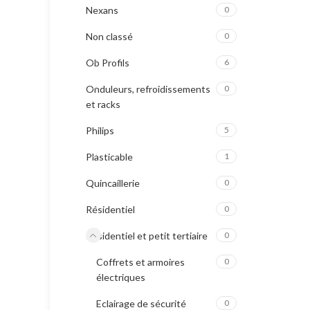
Nexans
0
Non classé
0
Ob Profils
6
Onduleurs, refroidissements
0
et racks
Philips
5
Plasticable
1
Quincaillerie
0
Résidentiel
0
Résidentiel et petit tertiaire
0
Coffrets et armoires
0
électriques
Eclairage de sécurité
0