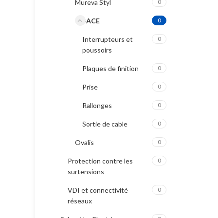
Mureva Styl
0
ODACE
0
Interrupteurs et
0
poussoirs
Plaques de finition
0
Prise
0
Rallonges
0
Sortie de cable
0
Ovalis
0
Protection contre les
0
surtensions
VDI et connectivité
0
réseaux