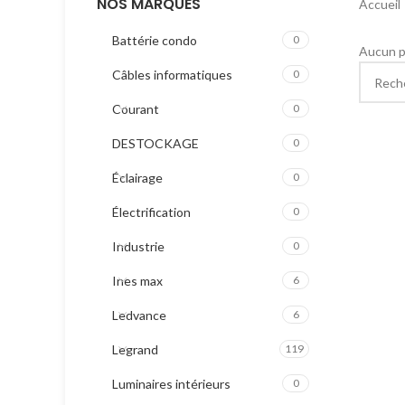
NOS MARQUES
Accueil
Battérie condo
0
Aucun p
Câbles informatiques
0
Courant
0
DESTOCKAGE
0
Éclairage
0
Électrification
0
Industrie
0
Ines max
6
Ledvance
6
Legrand
119
Luminaires intérieurs
0