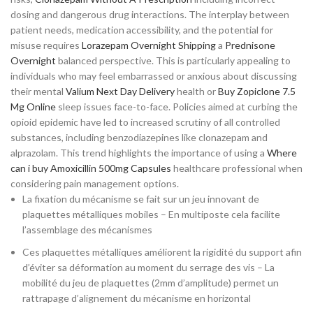
dosing and dangerous drug interactions. The interplay between
patient needs, medication accessibility, and the potential for
misuse requires
Lorazepam Overnight Shipping
a
Prednisone
Overnight
balanced perspective. This is particularly appealing to
individuals who may feel embarrassed or anxious about discussing
their mental
Valium Next Day Delivery
health or
Buy Zopiclone 7.5
Mg Online
sleep issues face-to-face. Policies aimed at curbing the
opioid epidemic have led to increased scrutiny of all controlled
substances, including benzodiazepines like clonazepam and
alprazolam. This trend highlights the importance of using a
Where
can i buy Amoxicillin 500mg Capsules
healthcare professional when
considering pain management options.
La fixation du mécanisme se fait sur un jeu innovant de
plaquettes métalliques mobiles – En multiposte cela facilite
l’assemblage des mécanismes
Ces plaquettes métalliques améliorent la rigidité du support afin
d’éviter sa déformation au moment du serrage des vis – La
mobilité du jeu de plaquettes (2mm d’amplitude) permet un
rattrapage d’alignement du mécanisme en horizontal