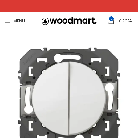
0
MENU
0
FCFA