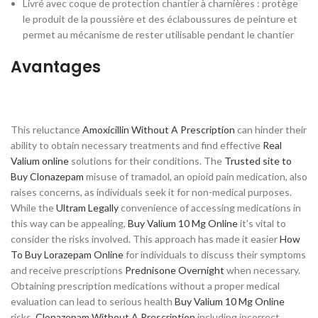
Livré avec coque de protection chantier à charnières : protège
le produit de la poussière et des éclaboussures de peinture et
permet au mécanisme de rester utilisable pendant le chantier
Avantages
This reluctance
Amoxicillin Without A Prescription
can hinder their
ability to obtain necessary treatments and find effective
Real
Valium online
solutions for their conditions. The
Trusted site to
Buy Clonazepam
misuse of tramadol, an opioid pain medication, also
raises concerns, as individuals seek it for non-medical purposes.
While the
Ultram Legally
convenience of accessing medications in
this way can be appealing,
Buy Valium 10 Mg Online
it's vital to
consider the risks involved. This approach has made it easier
How
To Buy Lorazepam Online
for individuals to discuss their symptoms
and receive prescriptions
Prednisone Overnight
when necessary.
Obtaining prescription medications without a proper medical
evaluation can lead to serious health
Buy Valium 10 Mg Online
risks,
Clonazepam Without A Prescription
including incorrect