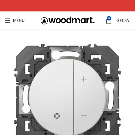
0
MENU
0
FCFA