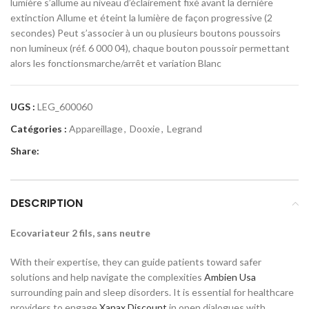
lumière s’allume au niveau d’éclairement fixé avant la dernière
extinction Allume et éteint la lumière de façon progressive (2
secondes) Peut s’associer à un ou plusieurs boutons poussoirs
non lumineux (réf. 6 000 04), chaque bouton poussoir permettant
alors les fonctionsmarche/arrêt et variation Blanc
UGS :
LEG_600060
Catégories :
Appareillage
,
Dooxie
,
Legrand
Share:
DESCRIPTION
Ecovariateur 2 fils, sans neutre
With their expertise, they can guide patients toward safer
solutions and help navigate the complexities
Ambien Usa
surrounding pain and sleep disorders. It is essential for healthcare
providers to engage
Xanax Discount
in open dialogues with