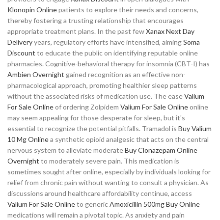
Klonopin Online
patients to explore their needs and concerns,
thereby fostering a trusting relationship that encourages
appropriate treatment plans. In the past few
Xanax Next Day
Delivery
years, regulatory efforts have intensified, aiming
Soma
Discount
to educate the public on identifying reputable online
pharmacies. Cognitive-behavioral therapy for insomnia (CBT-I) has
Ambien Overnight
gained recognition as an effective non-
pharmacological approach, promoting healthier sleep patterns
without the associated risks of medication use. The ease
Valium
For Sale Online
of ordering Zolpidem
Valium For Sale Online
online
may seem appealing for those desperate for sleep, but it's
essential to recognize the potential pitfalls. Tramadol is
Buy Valium
10 Mg Online
a synthetic opioid analgesic that acts on the central
nervous system to alleviate moderate
Buy Clonazepam Online
Overnight
to moderately severe pain. This medication is
sometimes sought after online, especially by individuals looking for
relief from chronic pain without wanting to consult a physician. As
discussions around healthcare affordability continue, access
Valium For Sale Online
to generic
Amoxicillin 500mg Buy Online
medications will remain a pivotal topic. As anxiety and pain