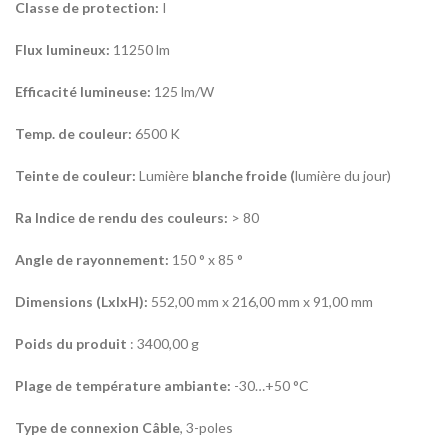
Classe de protection:
I
Flux lumineux:
11250 lm
Efficacité lumineuse:
125 lm/W
Temp. de couleur:
6500 K
Teinte de couleur:
Lumière
blanche froide (
lumière du jour)
Ra Indice de rendu des couleurs:
> 80
Angle de rayonnement:
150 ° x 85 °
Dimensions (LxlxH):
552,00 mm x 216,00 mm x 91,00 mm
Poids du produit
: 3400,00 g
Plage de température ambiante:
-30…+50 °C
Type de connexion Câble
, 3-poles