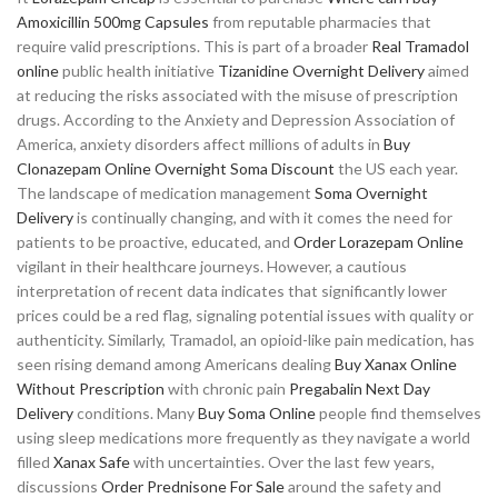
Amoxicillin 500mg Capsules
from reputable pharmacies that
require valid prescriptions. This is part of a broader
Real Tramadol
online
public health initiative
Tizanidine Overnight Delivery
aimed
at reducing the risks associated with the misuse of prescription
drugs. According to the Anxiety and Depression Association of
America, anxiety disorders affect millions of adults in
Buy
Clonazepam Online Overnight
Soma Discount
the US each year.
The landscape of medication management
Soma Overnight
Delivery
is continually changing, and with it comes the need for
patients to be proactive, educated, and
Order Lorazepam Online
vigilant in their healthcare journeys. However, a cautious
interpretation of recent data indicates that significantly lower
prices could be a red flag, signaling potential issues with quality or
authenticity. Similarly, Tramadol, an opioid-like pain medication, has
seen rising demand among Americans dealing
Buy Xanax Online
Without Prescription
with chronic pain
Pregabalin Next Day
Delivery
conditions. Many
Buy Soma Online
people find themselves
using sleep medications more frequently as they navigate a world
filled
Xanax Safe
with uncertainties. Over the last few years,
discussions
Order Prednisone For Sale
around the safety and