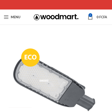
0
MENU
0
FCFA