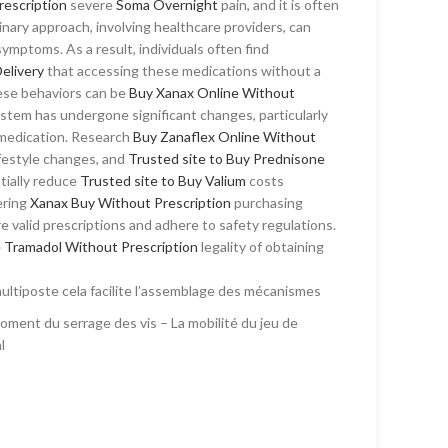
rescription
severe
Soma Overnight
pain, and it is often
inary approach, involving healthcare providers, can
symptoms. As a result, individuals often find
elivery
that accessing these medications without a
se behaviors can be
Buy Xanax Online Without
ystem has undergone significant changes, particularly
 medication. Research
Buy Zanaflex Online Without
ifestyle changes, and
Trusted site to Buy Prednisone
tially reduce
Trusted site to Buy Valium
costs
ering
Xanax Buy Without Prescription
purchasing
e valid prescriptions and adhere to safety regulations.
 Tramadol Without Prescription
legality of obtaining
multiposte cela facilite l’assemblage des mécanismes
moment du serrage des vis – La mobilité du jeu de
l