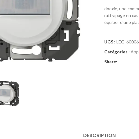
dooxie, une comm
rattrapage en cas
équiper d’une pla
UGS :
LEG_6000
Catégories :
Appa
Share:
rge
DESCRIPTION