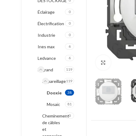
DESTOCKAGE
0
Éclairage
0
Électrification
0
Industrie
0
Ines max
6
Ledvance
6
Click to enla
Legrand
119
Appareillage
119
Dooxie
38
Mosaïc
81
Cheminement
0
de câbles
et
connexion