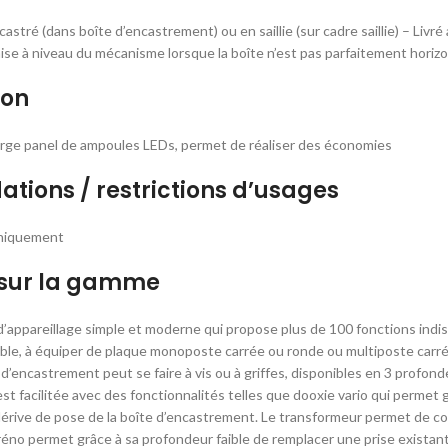
castré (dans boîte d’encastrement) ou en saillie (sur cadre saillie) – Li
a mise à niveau du mécanisme lorsque la boîte n’est pas parfaitement horiz
ion
large panel de ampoules LEDs, permet de réaliser des économies
ions / restrictions d’usages
uniquement
 sur la gamme
’appareillage simple et moderne qui propose plus de 100 fonctions ind
le, à équiper de plaque monoposte carrée ou ronde ou multiposte carré
e d’encastrement peut se faire à vis ou à griffes, disponibles en 3 profo
st facilitée avec des fonctionnalités telles que dooxie vario qui permet 
érive de pose de la boîte d’encastrement. Le transformeur permet de cons
yréno permet grâce à sa profondeur faible de remplacer une prise existan