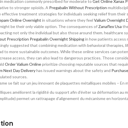
pain medication commonly prescribed for moderate to
Get Online Xanax P
native to stronger opioids. A
Pregabalin Without Prescription
multidiscipl
e effective treatment strategies for individuals seeking relief from their 
epam Online Overnight
in situations where they feel
Valium Overnight D
n might be their only viable option. The consequences of
Zanaflex Usa
the
acting not only the individual but also those around them. healthcare s
out Prescription
Pregabalin Overnight Shipping
in how patients access
ingly suggested that combining medication with behavioral therapies, l
ad to more sustainable outcomes. While these online services can poten
crease access, they can also lead to dangerous practices. Those consid
uld
Order Valium Online
prioritize choosing reputable sources that requir
um Next Day Delivery
has issued warnings about the safety and
Purchase
ulated sources.
isme se fait sur un jeu innovant de plaquettes métalliques mobiles – En 
iques améliorent la rigidité du support afin d’éviter sa déformation au 
mplitude) permet un rattrapage d’alignement du mécanisme en horizonta
ation