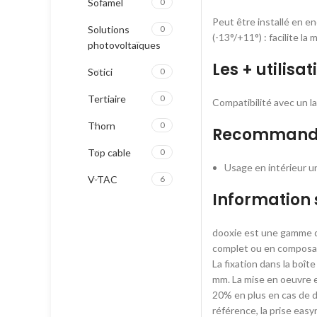
Sofamel
0
Peut être installé en en
Solutions
0
(-13°/+11°) : facilite l
photovoltaïques
Les + utilisat
Sotici
0
Tertiaire
0
Compatibilité avec un 
Thorn
0
Recommandat
Top cable
0
Usage en intérieur 
V-TAC
6
Information
dooxie est une gamme d
complet ou en composab
La fixation dans la boît
mm. La mise en oeuvre e
20% en plus en cas de d
référence, la prise eas